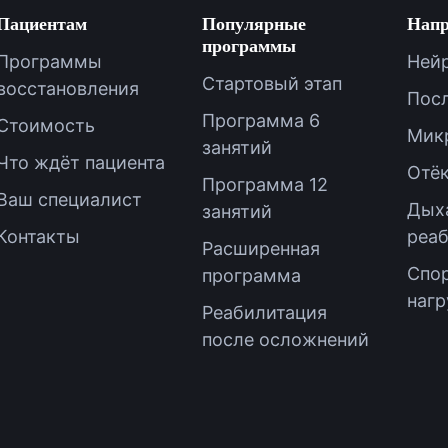
Пациентам
Популярные
Напр
программы
Программы
Ней
Стартовый этап
восстановления
Посл
Программа 6
Стоимость
Мик
занятий
Что ждёт пациента
Отё
Программа 12
Ваш специалист
Дых
занятий
Контакты
реа
Расширенная
Спор
программа
нагр
Реабилитация
после осложнений