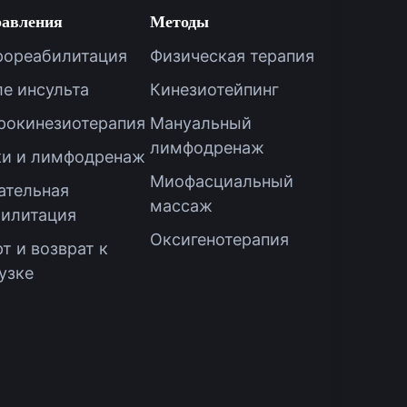
авления
Методы
рореабилитация
Физическая терапия
е инсульта
Кинезиотейпинг
рокинезиотерапия
Мануальный
лимфодренаж
ки и лимфодренаж
Миофасциальный
ательная
массаж
билитация
Оксигенотерапия
т и возврат к
узке