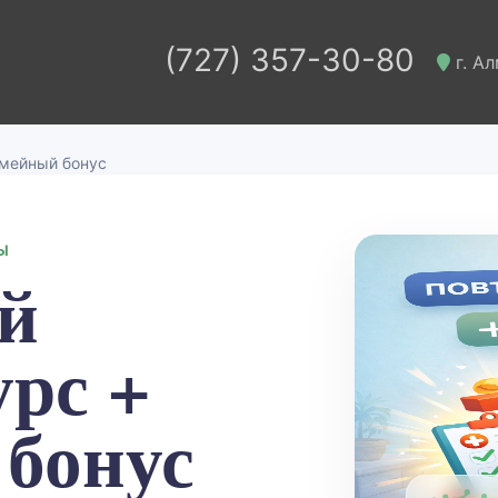
(727) 357-30-80
г. Ал
емейный бонус
Ы
й
рс +
бонус