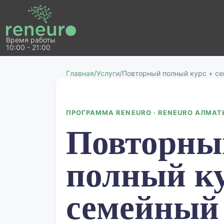
Время работы
10:00 - 21:00
Главная
/
Услуги
/
Повторный полный курс + с
ПРОГРАММА RENEURO · RENEURO АЛМАТ
Повторны
полный ку
семейный 