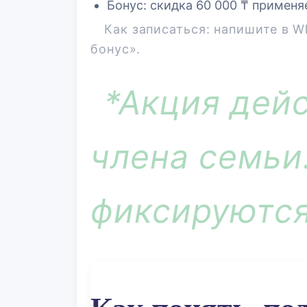
Бонус:
скидка
60 000 ₸
применяе
Как записаться:
напишите в W
бонус».
*Акция дейс
члена семьи
фиксируются
Как понять, под