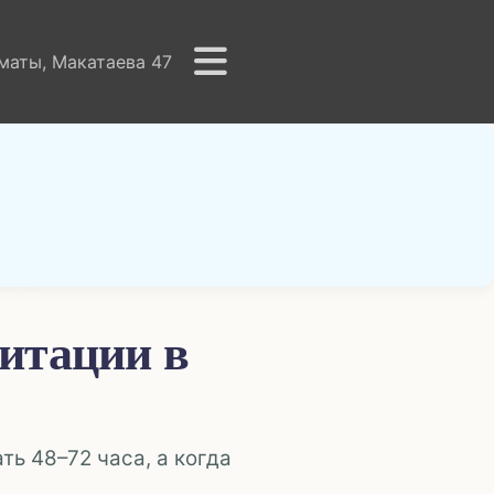
маты, Макатаева 47
литации в
ь 48–72 часа, а когда