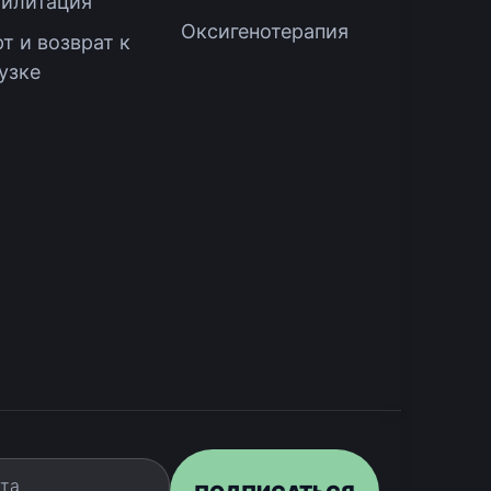
билитация
Оксигенотерапия
т и возврат к
узке
а