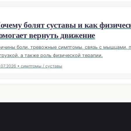
очему болят суставы и как физичес
омогает вернуть движение
ичины боли, тревожные симптомы, связь с мышцами, 
грузкой, а также роль физической терапии.
.07.2026
•
симптомы / суставы