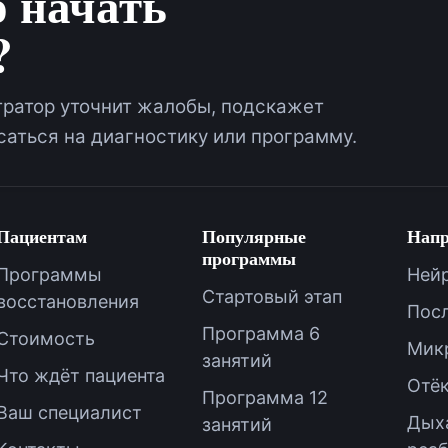
о начать
?
ратор уточнит жалобы, подскажет
аться на диагностику или программу.
Пациентам
Популярные
Напр
программы
Программы
Ней
Стартовый этап
восстановления
Посл
Программа 6
Стоимость
Мик
занятий
Что ждёт пациента
Отё
Программа 12
Ваш специалист
Дых
занятий