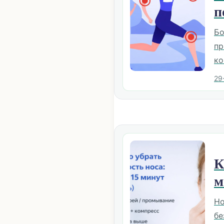
п
Бо
пр
ко
29
К
м
Но
бе