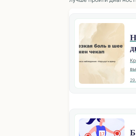
Н
д
Кр
вы
29
Б