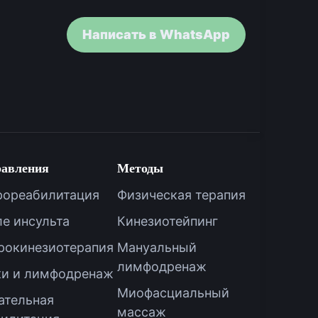
Написать в WhatsApp
авления
Методы
рореабилитация
Физическая терапия
е инсульта
Кинезиотейпинг
рокинезиотерапия
Мануальный
лимфодренаж
ки и лимфодренаж
Миофасциальный
ательная
массаж