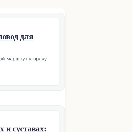
повод для
кой маршрут к врачу
х и суставах: