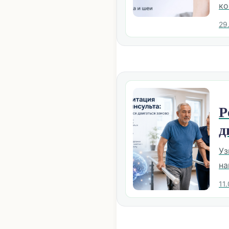
ко
29
Р
д
Уз
на
11