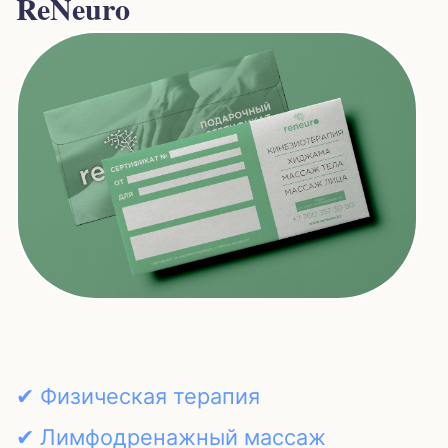
ReNeuro
✔ Физическая терапия
✔ Лимфодренажный массаж