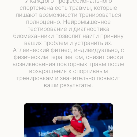
У каждого профессионального
спортсмена есть травмы, которые
лишают возможности тренироваться
полноценно. Нейромышечное
тестирование и диагностика
биомеханники позволит найти причину
ваших проблем и устранить их.
Атлеический фитнес, индивидуально, с
физическим терапевтом, снизит риски
возникновения повторных травм после
возвращения к спортивным
тренировкам и значительно повысит
ваши результаты.